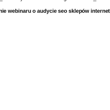
ie webinaru o audycie seo sklepów intern