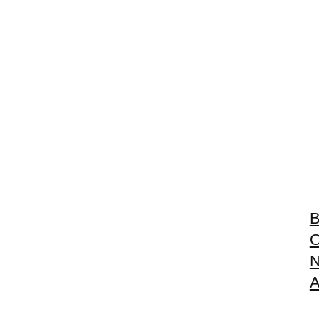
B
O
N
A