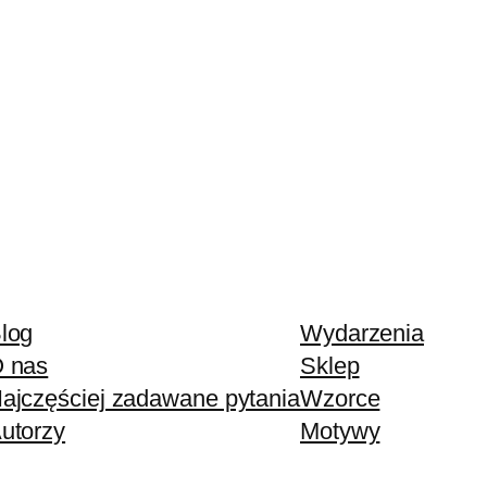
log
Wydarzenia
 nas
Sklep
ajczęściej zadawane pytania
Wzorce
utorzy
Motywy