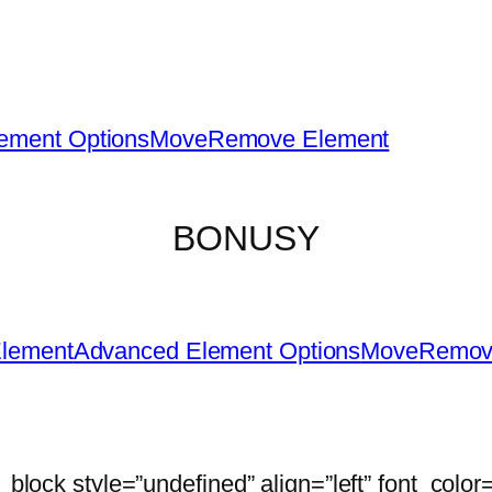
ement Options
Move
Remove Element
BONUSY
Element
Advanced Element Options
Move
Remov
t_block style=”undefined” align=”left” font_col