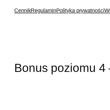
Przejdź
Cennik
Regulamin
Polityka prywatności
Ws
do
treści
Bonus poziomu 4 