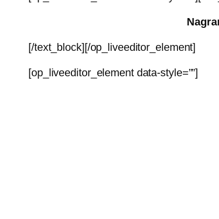
Nagran
[/text_block][/op_liveeditor_element]
[op_liveeditor_element data-style=””]