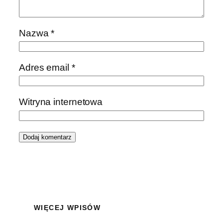
Nazwa
*
Adres email
*
Witryna internetowa
WIĘCEJ WPISÓW