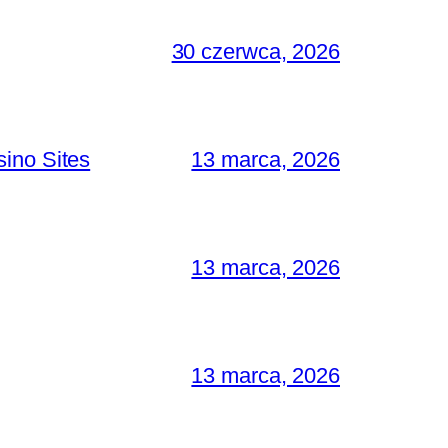
30 czerwca, 2026
sino Sites
13 marca, 2026
13 marca, 2026
13 marca, 2026