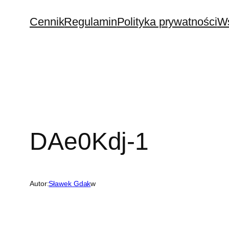
Przejdź
Cennik
Regulamin
Polityka prywatności
Ws
do
treści
DAe0Kdj-1
Autor:
Sławek Gdak
w