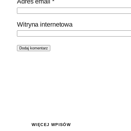
Adres email
*
Witryna internetowa
WIĘCEJ WPISÓW