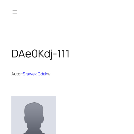
Przejdź
do
treści
DAe0Kdj-111
Autor:
Sławek Gdak
w