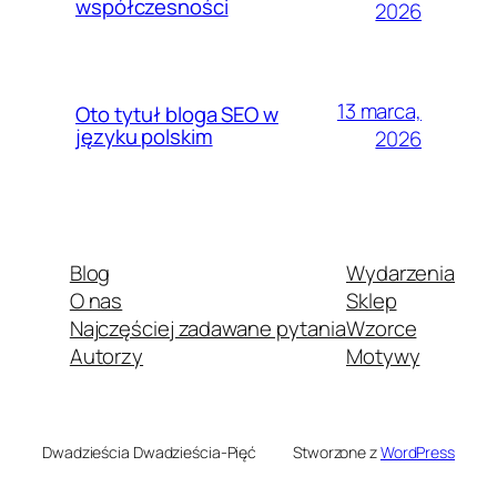
współczesności
2026
13 marca,
Oto tytuł bloga SEO w
języku polskim
2026
Blog
Wydarzenia
O nas
Sklep
Najczęściej zadawane pytania
Wzorce
Autorzy
Motywy
Dwadzieścia Dwadzieścia-Pięć
Stworzone z
WordPress