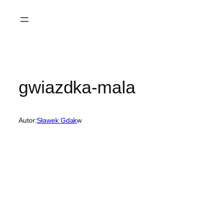
Przejdź
do
treści
gwiazdka-mala
Autor:
Sławek Gdak
w