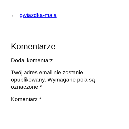
←
gwiazdka-mala
Komentarze
Dodaj komentarz
Twój adres email nie zostanie
opublikowany.
Wymagane pola są
oznaczone
*
Komentarz
*