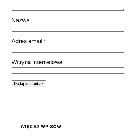
Nazwa
*
Adres email
*
Witryna internetowa
WIĘCEJ WPISÓW