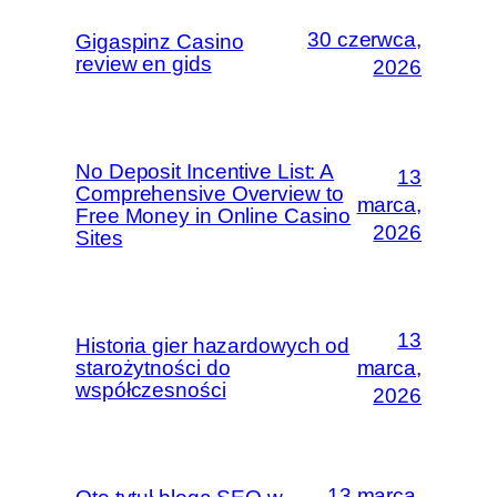
30 czerwca,
Gigaspinz Casino
review en gids
2026
No Deposit Incentive List: A
13
Comprehensive Overview to
marca,
Free Money in Online Casino
2026
Sites
13
Historia gier hazardowych od
starożytności do
marca,
współczesności
2026
13 marca,