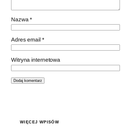
Nazwa
*
Adres email
*
Witryna internetowa
WIĘCEJ WPISÓW