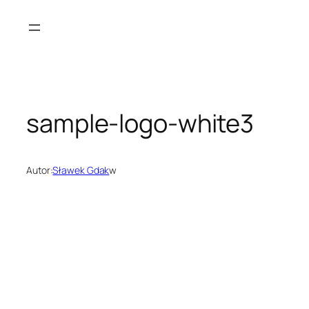
Przejdź
do
treści
sample-logo-white3
Autor:
Sławek Gdak
w