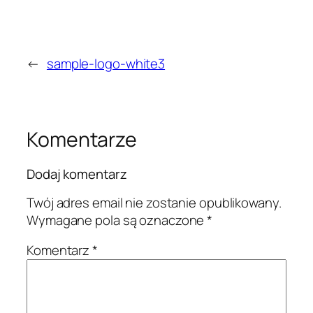
←
sample-logo-white3
Komentarze
Dodaj komentarz
Twój adres email nie zostanie opublikowany.
Wymagane pola są oznaczone
*
Komentarz
*