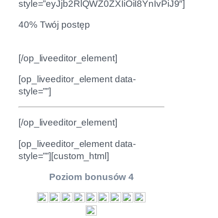
style=”eyJjb2RlQWZ0ZXIiOiI8YnIvPiJ9″]
40% Twój postęp
[/op_liveeditor_element]
[op_liveeditor_element data-
style=””]
[/op_liveeditor_element]
[op_liveeditor_element data-
style=””][custom_html]
Poziom bonusów 4