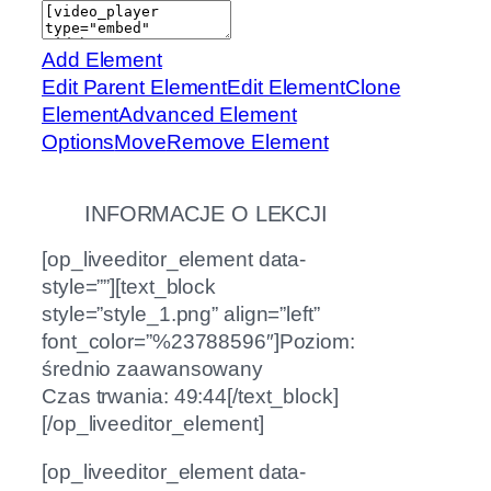
Add Element
Edit Parent Element
Edit Element
Clone
Element
Advanced Element
Options
Move
Remove Element
INFORMACJE O LEKCJI
[op_liveeditor_element data-
style=””][text_block
style=”style_1.png” align=”left”
font_color=”%23788596″]Poziom:
średnio zaawansowany
Czas trwania: 49:44[/text_block]
[/op_liveeditor_element]
[op_liveeditor_element data-