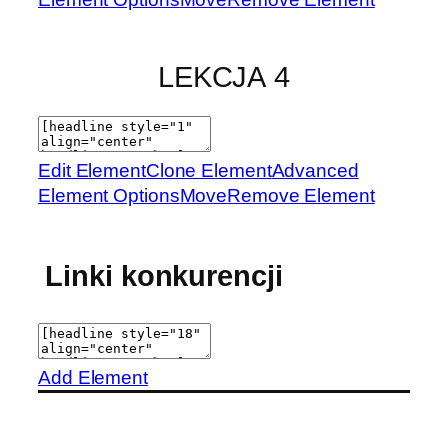
LEKCJA 4
Edit Element
Clone Element
Advanced
Element Options
Move
Remove Element
Linki konkurencji
Add Element