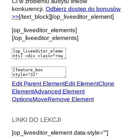
Ci w zrobieniu audytu linków
konkurencji.
Odbierz dostęp do bonusów
>>
[/text_block][/op_liveeditor_element]
[op_liveeditor_elements]
[/op_liveeditor_elements]
Edit Parent Element
Edit Element
Clone
Element
Advanced Element
Options
Move
Remove Element
LINKI DO LEKCJI
[op_liveeditor_element data-style=””]