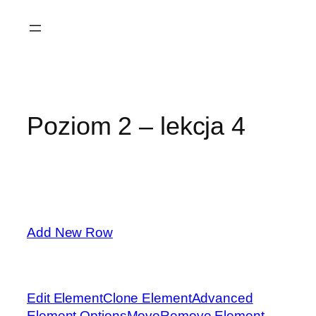
Przejdź
do
treści
Poziom 2 – lekcja 4
Add New Row
Edit Element
Clone Element
Advanced
Element Options
Move
Remove Element