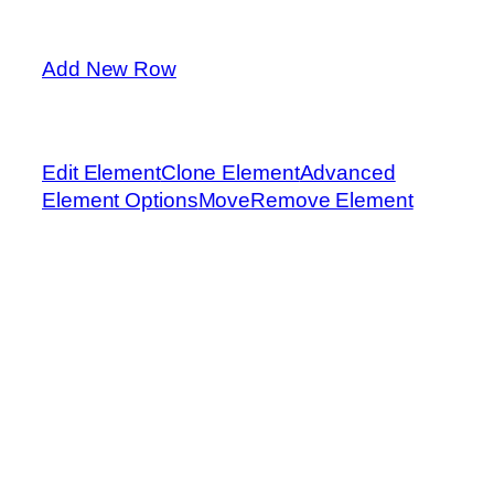
Add New Row
Edit Element
Clone Element
Advanced
Element Options
Move
Remove Element