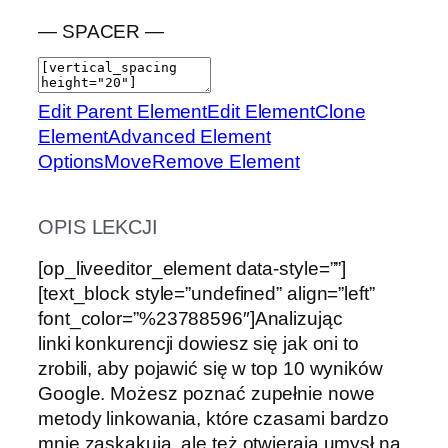
— SPACER —
Edit Parent Element
Edit Element
Clone
Element
Advanced Element
Options
Move
Remove Element
OPIS LEKCJI
[op_liveeditor_element data-style=””]
[text_block style=”undefined” align=”left”
font_color=”%23788596″]Analizując
linki konkurencji dowiesz się jak oni to
zrobili, aby pojawić się w top 10 wyników
Google. Możesz poznać zupełnie nowe
metody linkowania, które czasami bardzo
mnie zaskakują, ale też otwierają umysł na