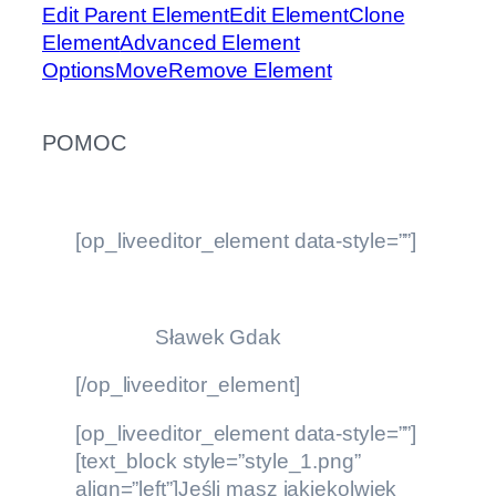
Edit Parent Element
Edit Element
Clone
Element
Advanced Element
Options
Move
Remove Element
POMOC
[op_liveeditor_element data-style=””]
Sławek Gdak
[/op_liveeditor_element]
[op_liveeditor_element data-style=””]
[text_block style=”style_1.png”
align=”left”]Jeśli masz jakiekolwiek