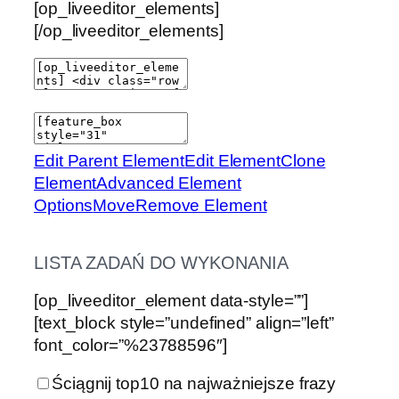
[op_liveeditor_elements]
[/op_liveeditor_elements]
Edit Parent Element
Edit Element
Clone
Element
Advanced Element
Options
Move
Remove Element
LISTA ZADAŃ DO WYKONANIA
[op_liveeditor_element data-style=””]
[text_block style=”undefined” align=”left”
font_color=”%23788596″]
Ściągnij top10 na najważniejsze frazy