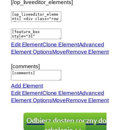
[/op_liveeditor_elements]
Edit Element
Clone Element
Advanced
Element Options
Move
Remove Element
[comments]
Add Element
Edit Element
Clone Element
Advanced
Element Options
Move
Remove Element
Odbierz dostęp roczny do