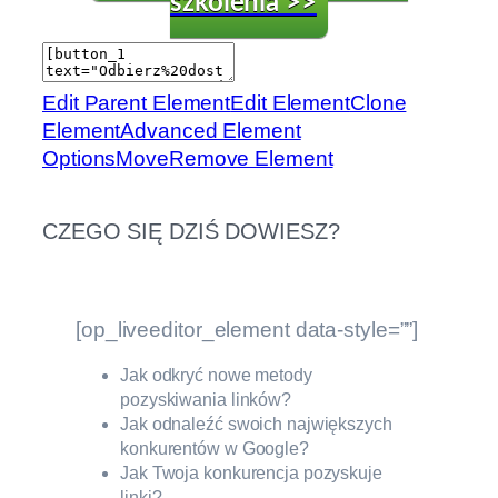
szkolenia >>
Edit Parent Element
Edit Element
Clone
Element
Advanced Element
Options
Move
Remove Element
CZEGO SIĘ DZIŚ DOWIESZ?
[op_liveeditor_element data-style=””]
Jak odkryć nowe metody
pozyskiwania linków?
Jak odnaleźć swoich największych
konkurentów w Google?
Jak Twoja konkurencja pozyskuje
linki?